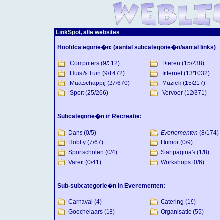
LinkSpot, alle websites
Hoofdcategorie�n:
(aantal subcategorie�n/aantal links)
Computers
(9/312)
Dieren
(15/238)
Huis & Tuin
(9/1472)
Internet
(13/1032)
Maatschappij
(27/670)
Muziek
(15/217)
Sport
(25/266)
Vervoer
(12/371)
Subcategorie�n in Recreatie:
Dans
(0/5)
Evenementen
(8/174)
Hobby
(7/67)
Humor
(0/9)
Sportscholen
(0/4)
Startpagina's
(1/8)
Varen
(0/41)
Workshops
(0/6)
Sub-subcategorie�n in Evenementen:
Carnaval
(4)
Catering
(19)
Goochelaars
(18)
Organisatie
(55)