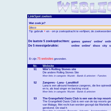
LinkSpot zoeken
Wat zoek je?
+
-
Tip: gebruik
en
om je zoekopdracht te verfijnen; de zoekwoorden
De laatste 5 zoekopdrachten:
games
games'
online'
onli
De 5 meestgebruikte:
online
online'
disco
city
s
75 websites
Er zijn
gevonden.
Nr.
Website
51
Wim's Rolling Stones site
Die andere Rolling Stones Site
Meer links in categorie: Muziek - Bands & artiesten - Fansites
52
Zangeres - Lana - LanaWolf
Lana is een allround freelance zangeres, die live optreedt
en tv, als lead singer en backing vocal.
Meer links in categorie: Muziek - Bands & artiesten
53
The Grangefield Oasis Club is een van de top resort
The Grangefield Oasis Club is een van de top resorts g
van Malaga. Met recht kan worden gezegd dat Marbella
gerekend. De stad h