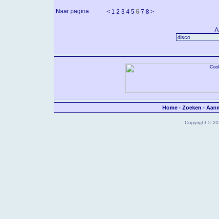
Naar pagina:
6
<
1
2
3
4
5
7
8
>
A
Home
-
Zoeken
-
Aan
Copyright © 202