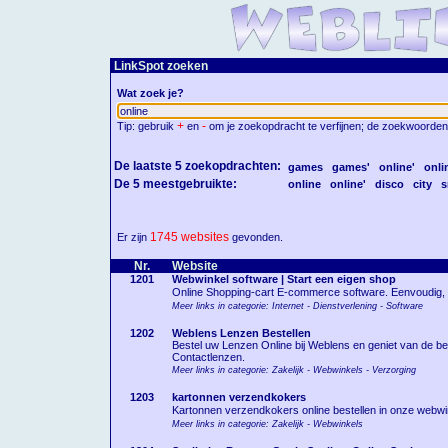
LinkSpot zoeken
Wat zoek je?
+
-
Tip: gebruik
en
om je zoekopdracht te verfijnen; de zoekwoorden
De laatste 5 zoekopdrachten:
games
games'
online'
onli
De 5 meestgebruikte:
online
online'
disco
city
s
1745 websites
Er zijn
gevonden.
Nr.
Website
1201
Webwinkel software | Start een eigen shop
Online Shopping-cart E-commerce software. Eenvoudig, s
Meer links in categorie: Internet - Dienstverlening - Software
1202
Weblens Lenzen Bestellen
Bestel uw Lenzen Online bij Weblens en geniet van de bes
Contactlenzen.
Meer links in categorie: Zakelijk - Webwinkels - Verzorging
1203
kartonnen verzendkokers
Kartonnen verzendkokers online bestellen in onze webwink
Meer links in categorie: Zakelijk - Webwinkels