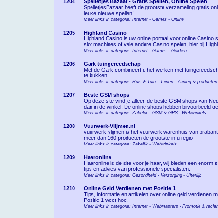
1204
Spelletjes Bazaar - Gratis Spellen, Online Spelen
SpelletjesBazaar heeft de grootste verzameling gratis on
leuke nieuwe spellen!
Meer links in categorie: Internet - Games - Online
1205
Highland Casino
Highland Casino is uw online portaal voor online Casino s
slot machines of vele andere Casino spelen, hier bij Hig
Meer links in categorie: Internet - Games - Gokken
1206
Gark tuingereedschap
Met de Gark combineert u het werken met tuingereedschap
te bukken.
Meer links in categorie: Huis & Tuin - Tuinen - Aanleg & producten
1207
Beste GSM shops
Op deze site vind je alleen de beste GSM shops van Ne
dan in de winkel. De online shops hebben bijvoorbeeld gee
Meer links in categorie: Zakelijk - GSM & GPS - Webwinkels
1208
Vuurwerk-Vlijmen.nl
vuurwerk-vlijmen is het vuurwerk warenhuis van brabant.
meer dan 160 producten de grootste in u regio
Meer links in categorie: Zakelijk - Webwinkels
1209
Haaronline
Haaronline is de site voor je haar, wij bieden een enorm
tips en advies van professionele specialisten.
Meer links in categorie: Gezondheid - Verzorging - Uiterlijk
1210
Online Geld Verdienen met Positie 1
Tips, informatie en artikelen over online geld verdienen m
Positie 1 weet hoe.
Meer links in categorie: Internet - Webmasters - Promotie & recl