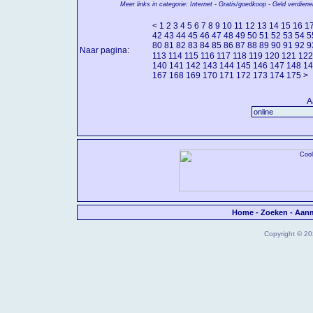
Meer links in categorie: Internet - Gratis/goedkoop - Geld verdiene
<
1
2
3
4
5
6
7
8
9
10
11
12
13
14
15
16
1
42
43
44
45
46
47
48
49
50
51
52
53
54
5
80
81
82
83
84
85
86
87
88
89
90
91
92
9
Naar pagina:
113
114
115
116
117
118
119
120
121
122
140
141
142
143
144
145
146
147
148
14
167
168
169
170
171
172
173
174
175
>
A
Home
-
Zoeken
-
Aan
Copyright © 202