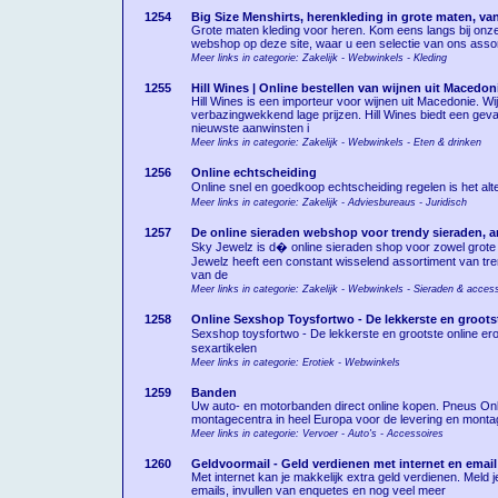
1254
Big Size Menshirts, herenkleding in grote maten, va
Grote maten kleding voor heren. Kom eens langs bij onz
webshop op deze site, waar u een selectie van ons assort
Meer links in categorie: Zakelijk - Webwinkels - Kleding
1255
Hill Wines | Online bestellen van wijnen uit Macedon
Hill Wines is een importeur voor wijnen uit Macedonie. Wi
verbazingwekkend lage prijzen. Hill Wines biedt een gev
nieuwste aanwinsten i
Meer links in categorie: Zakelijk - Webwinkels - Eten & drinken
1256
Online echtscheiding
Online snel en goedkoop echtscheiding regelen is het alte
Meer links in categorie: Zakelijk - Adviesbureaus - Juridisch
1257
De online sieraden webshop voor trendy sieraden,
Sky Jewelz is d� online sieraden shop voor zowel grote al
Jewelz heeft een constant wisselend assortiment van tr
van de
Meer links in categorie: Zakelijk - Webwinkels - Sieraden & acces
1258
Online Sexshop Toysfortwo - De lekkerste en grootst
Sexshop toysfortwo - De lekkerste en grootste online e
sexartikelen
Meer links in categorie: Erotiek - Webwinkels
1259
Banden
Uw auto- en motorbanden direct online kopen. Pneus On
montagecentra in heel Europa voor de levering en montag
Meer links in categorie: Vervoer - Auto's - Accessoires
1260
Geldvoormail - Geld verdienen met internet en email
Met internet kan je makkelijk extra geld verdienen. Meld
emails, invullen van enquetes en nog veel meer