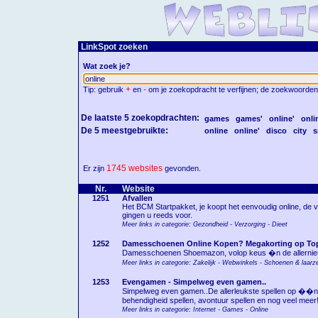
LinkSpot zoeken
Wat zoek je?
+
-
Tip: gebruik
en
om je zoekopdracht te verfijnen; de zoekwoorden
De laatste 5 zoekopdrachten:
games
games'
online'
onli
De 5 meestgebruikte:
online
online'
disco
city
s
1745 websites
Er zijn
gevonden.
Nr.
Website
1251
Afvallen
Het BCM Startpakket, je koopt het eenvoudig online, de
gingen u reeds voor.
Meer links in categorie: Gezondheid - Verzorging - Dieet
1252
Damesschoenen Online Kopen? Megakorting op To
Damesschoenen Shoemazon, volop keus �n de allernieuw
Meer links in categorie: Zakelijk - Webwinkels - Schoenen & laarz
1253
Evengamen - Simpelweg even gamen..
Simpelweg even gamen..De allerleukste spellen op ��n sit
behendigheid spellen, avontuur spellen en nog veel meer
Meer links in categorie: Internet - Games - Online