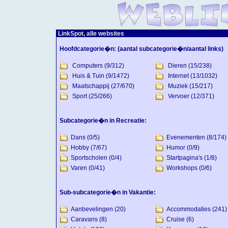
LinkSpot, alle websites
Hoofdcategorie�n:
(aantal subcategorie�n/aantal links)
Computers
(9/312)
Dieren
(15/238)
Huis & Tuin
(9/1472)
Internet
(13/1032)
Maatschappij
(27/670)
Muziek
(15/217)
Sport
(25/266)
Vervoer
(12/371)
Subcategorie�n in Recreatie:
Dans
(0/5)
Evenementen
(8/174)
Hobby
(7/67)
Humor
(0/9)
Sportscholen
(0/4)
Startpagina's
(1/8)
Varen
(0/41)
Workshops
(0/6)
Sub-subcategorie�n in Vakantie:
Aanbevelingen
(20)
Accommodaties
(241)
Caravans
(8)
Cruise
(6)