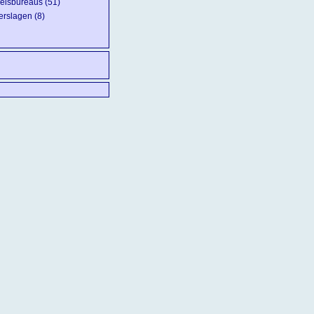
eisbureaus
(51)
erslagen
(8)