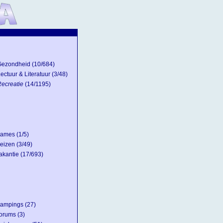
Gezondheid
(10/684)
ectuur & Literatuur
(3/48)
ecreatie
(14/1195)
ames
(1/5)
eizen
(3/49)
akantie
(17/693)
ampings
(27)
orums
(3)