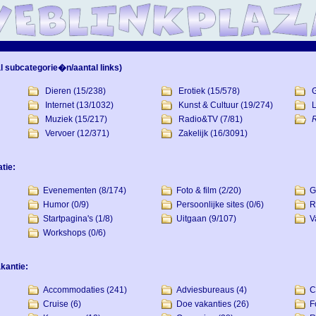
l subcategorie�n/aantal links)
Dieren
(15/238)
Erotiek
(15/578)
Internet
(13/1032)
Kunst & Cultuur
(19/274)
L
Muziek
(15/217)
Radio&TV
(7/81)
R
Vervoer
(12/371)
Zakelijk
(16/3091)
tie:
Evenementen
(8/174)
Foto & film
(2/20)
G
Humor
(0/9)
Persoonlijke sites
(0/6)
R
Startpagina's
(1/8)
Uitgaan
(9/107)
V
Workshops
(0/6)
kantie:
Accommodaties
(241)
Adviesbureaus
(4)
C
Cruise
(6)
Doe vakanties
(26)
F