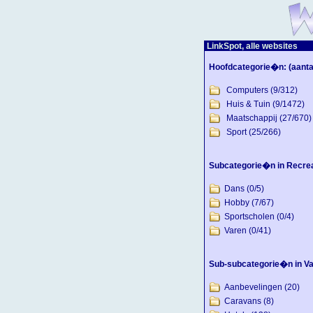
LinkSpot, alle websites
Hoofdcategorie�n:
(aanta
Computers
(9/312)
Huis & Tuin
(9/1472)
Maatschappij
(27/670)
Sport
(25/266)
Subcategorie�n in Recrea
Dans
(0/5)
Hobby
(7/67)
Sportscholen
(0/4)
Varen
(0/41)
Sub-subcategorie�n in Va
Aanbevelingen
(20)
Caravans
(8)