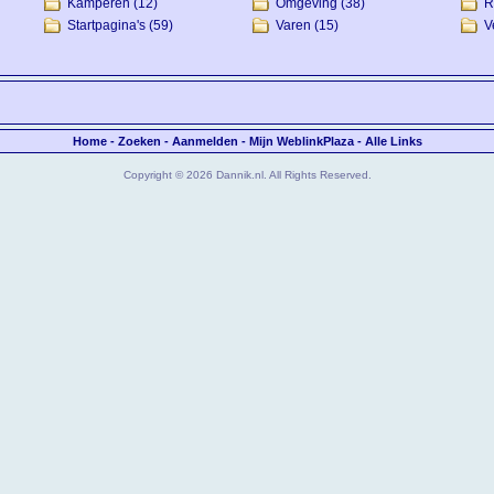
Kamperen
(12)
Omgeving
(38)
R
Startpagina's
(59)
Varen
(15)
V
Home
-
Zoeken
-
Aanmelden
-
Mijn WeblinkPlaza
-
Alle Links
Copyright © 2026 Dannik.nl. All Rights Reserved.